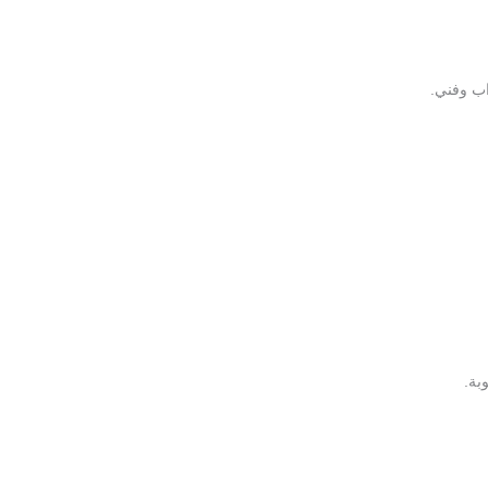
اب وفني.
بة.