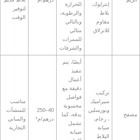
إنترلوك،
للحرارة
لتوفير
بلاط
والرطوبة،
الوقت
مقاوم
وبالتالي
للانزلاق
مثالي
للممرات
والشرفات
أيضًا، يتم
تنفيذ
أعمال
دقيقة مع
تركيب
فواصل
سيراميك
مناسب
محسوبة
وبورسلين
40–250
للمنشآت
مصفح
بدقة، كما
، رخام،
درهم/م²
والمباني
تشمل
صيانة
التجارية
صيانة
البلاط