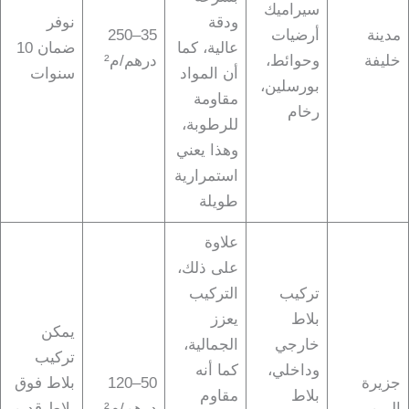
سيراميك
ودقة
نوفر
مدينة
أرضيات
35–250
عالية، كما
ضمان 10
خليفة
وحوائط،
درهم/م²
أن المواد
سنوات
بورسلين،
مقاومة
رخام
للرطوبة،
وهذا يعني
استمرارية
طويلة
علاوة
على ذلك،
تركيب
التركيب
بلاط
يعزز
يمكن
خارجي
الجمالية،
تركيب
وداخلي،
كما أنه
جزيرة
50–120
بلاط فوق
بلاط
مقاوم
الريم
درهم/م²
بلاط قديم