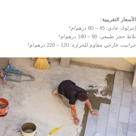
الأسعار التقريبية:
إنترلوك عادي: 45 – 80 درهم/م²
بلاط حجر طبيعي: 90 – 180 درهم/م²
جرانيت خارجي مقاوم للحرارة: 120 – 220 درهم/م²