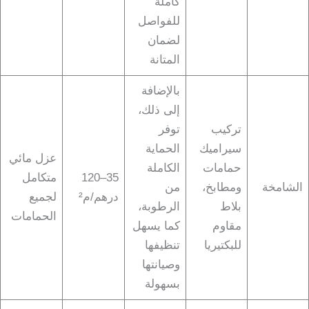
كاملة
للفواصل
لضمان
المتانة
بالإضافة
إلى ذلك،
تركيب
توفر
سيراميك
الحماية
عزل مائي
حمامات
الكاملة
35–120
متكامل
الشامخة
ومطابخ،
من
درهم/م²
لجميع
بلاط
الرطوبة،
الحمامات
مقاوم
كما يسهل
للبكتيريا
تنظيفها
وصيانتها
بسهولة