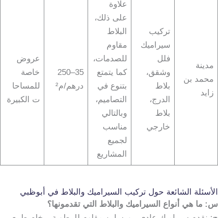
علاوة
على ذلك،
تركيب
البلاط
سيراميك
مقاوم
فلل
للصدمات،
عروض
مدينة
وشقق،
كما يتمتع
35–250
خاصة
محمد بن
بلاط
بتنوع في
درهم/م²
للمساحا
زايد
الدرج،
التصاميم،
ت الكبيرة
بلاط
وبالتالي
خارجي
مناسب
لجميع
المشاريع
الأسئلة الشائعة حول تركيب السيراميك والبلاط في أبوظبي
س: ما هي أنواع السيراميك والبلاط التي تقدمونها؟
ج: نقدم سيراميك عادي، بورسلين مقاوم للرطوبة، رخام طبيعي،