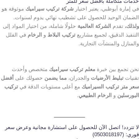
خدمات متكاملة بأفضل سعر للمتر
في إمارة أبوظبي، يعتبر اختيار
شركة تركيب سيراميك
موثوقة هو
الضمان الوحيد للحصول على تشطيب نهائي يدوم لسنوات.
ولذلك،
تقدم
الشركة العالمية
حلولًا شاملة، من اختيار المواد إلى
التنفيذ الدقيق، لجميع مشاريع
تركيب البلاط
و
الرخام
في الفلل
والمنازل والمنشآت التجارية.
نحن نجمع بين خبرة
معلم تركيب سيراميك
متخصص وأحدث
تقنيات
تبليط الأرضيات
والجدران،
مما يضمن
حصولك على
أفضل
سعر متر تركيب السيراميك
مع أعلى مستويات الدقة في
تركيب
البورسلين
و
الرخام الطبيعي
.
لا تتردد! اتصل الآن للحصول على استشارة مجانية وعرض سعر
فوري: (0503018197)