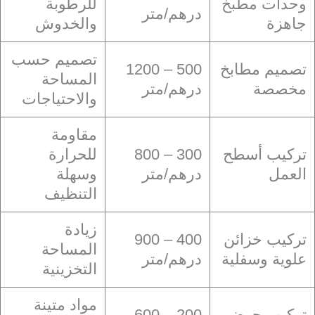
وحدات مطبخ
للرطوبة
درهم/متر
جاهزة
والخدوش
تصميم حسب
تصميم مطابخ
500 – 1200
المساحة
مخصصة
درهم/متر
والاحتياجات
مقاومة
تركيب أسطح
300 – 800
للحرارة
العمل
درهم/متر
وسهلة
التنظيف
زيادة
تركيب خزائن
400 – 900
المساحة
علوية وسفلية
درهم/متر
التخزينية
مواد متينة
تركيب حوض
200 – 600