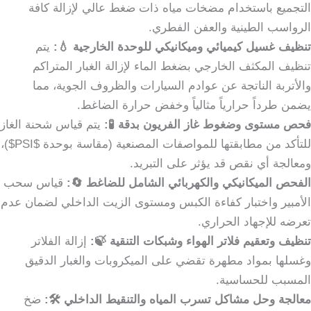
التجميع باستخدام مضخات مياه ذات ضغط عالي لإزالة كافة
الرواسب الطينية والعفن الفطري.
تنظيف غسيل كيميائي وميكانيكي للوحدة الخارجية 💧:
يتم
تنظيف المكثف الخارجي بضغط الماء لإزالة الغبار المتراكم
والأتربة الناتجة عن عوادم السيارات والظروف الجوية، مما
يضمن طرداً حرارياً مثالياً وخفض حرارة الضاغط.
فحص مستوى وضغوط غاز الفريون بدقة 🧪:
يتم قياس شحنة الغاز
للتأكد من مطابقتها للمواصفات المصنعية (مقاسة بوحدة $PSI$)،
ومعالجة أي نقص قد يؤثر على التبريد.
الفحص الميكانيكي والكهربائي الشامل للضاغط 🔄:
قياس سحب
الأمبير واختبار كفاءة الكبس ومستوى الزيت الداخلي لضمان عدم
تعرضه للإجهاد الحراري.
تنظيف وتعقيم فلاتر الهواء وشبكات التنقية 🍃:
إزالة الفلاتر
وغسلها بمواد مطهرة تقضي على الميكروبات والغبار الدقيق
المسبب للحساسية.
معالجة وحل مشاكل تسرب المياه والتنقيط الداخلي 🛠️:
ضخ