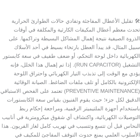
🛠️ تقليل الأعطال المفاجئة وتفادي حالات الطوارئ الحرارية
تحدث معظم أعطال المكيفات الكارثية والمكلفة في أوقات
الذروة الصيفية نتيجة إهمال المشاكل البسيطة وتراكمها. على
سبيل المثال، قد يبدأ العطل بارتخاء بسيط في أحد الأسلاك
الكهربائية داخل لوحة التحكم، أو ضعف طفيف في سعة كابستور
التشغيل (RUN CAPACITOR). إذا تم إهمال هذا الخلل، فإنه
يؤدي مع الوقت إلى تذبذب التيار الكهربائي واحتراق اللوحة
الإلكترونية بالكامل أو تلف ملفات الضاغط. الصيانة الوقائية
(PREVENTIVE MAINTENANCE) تعتمد على الفحص الاستباقي
الدقيق لكل جزء؛ حيث يقوم الفنيون بقياس سعة الكابستورات
باستخدام أجهزة الملتيميتر الرقمية، ومراجعة إحكام ربط
التوصيلات الكهربائية، واكتشاف أي شقوق ميكرومترية في أنابيب
النحاس قبل أن تتسع وتتسبب في تهريب كامل لغاز الفريون. هذا
الأسلوب العلمي يمنع حدوث التوقف المفاجئ للمكيف في