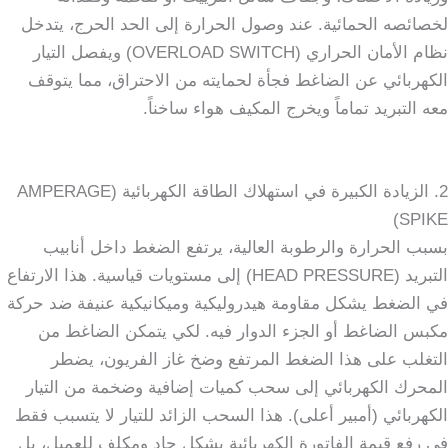
لخصائصه الحمائية. عند وصول الحرارة إلى الحد الحرج، يتدخل
نظام الأمان الحراري (OVERLOAD SWITCH) ويفصل التيار
الكهربائي عن الضاغط فجأة لحمايته من الاحتراق، مما يتوقف
معه التبريد تماماً ويخرج المكيف هواء ساخناً.
2. الزيادة الكبيرة في استهلاك الطاقة الكهربائية (AMPERAGE
SPIKE)
بسبب الحرارة والرطوبة العالية، يرتفع الضغط داخل أنابيب
التبريد (HEAD PRESSURE) إلى مستويات قياسية. هذا الارتفاع
في الضغط يشكل مقاومة هيدروليكية وميكانيكية عنيفة ضد حركة
مكبس الضاغط أو الجزء الدوار فيه. لكي يتمكن الضاغط من
التغلب على هذا الضغط المرتفع وضخ غاز الفريون، يضطر
المحرك الكهربائي إلى سحب كميات إضافية وضخمة من التيار
الكهربائي (أمبير أعلى). هذا السحب الزائد للتيار لا يتسبب فقط
في رفع قيمة الفاتورة الكهربائية بشكل حاد ومكلف للعميل، بل