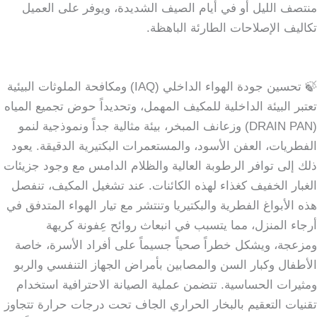
منتصف الليل أو في أيام الصيف الشديدة، ويوفر على العميل
تكاليف الإصلاحات الطارئة الباهظة.
🍃 تحسين جودة الهواء الداخلي (IAQ) ومكافحة الملوثات البيئية
تعتبر البيئة الداخلية للمكيف المهمل، وتحديداً حوض تجميع المياه
(DRAIN PAN) وزعانف المبخر، بيئة مثالية جداً ونموذجية لنمو
الفطريات، العفن الأسود، والمستعمرات البكتيرية الدقيقة. يعود
ذلك إلى توافر الرطوبة العالية والظلام الدامس مع وجود جزيئات
الغبار الخفيف كغذاء لهذه الكائنات. عند تشغيل المكيف، تنفصل
هذه الأبواغ الفطرية والبكتيريا وتنتشر مع تيار الهواء المتدفق في
أرجاء المنزل، مما يتسبب في انبعاث روائح عِفونة كريهة
ومزعجة، ويشكل خطراً صحياً جسيماً على أفراد الأسرة، خاصة
الأطفال وكبار السن والمصابين بأمراض الجهاز التنفسي والربو
ومثيرات الحساسية. تتضمن عملية الصيانة الاحترافية استخدام
تقنيات التعقيم بالبخار الحراري الجاف تحت درجات حرارة تتجاوز