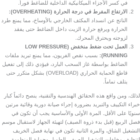
في كسر الأجزاء الميكانيكية الداخلية للضاغط فوراً.
الارتفاع المفرط في درجة الحرارة (OVERHEATING):
الناتج عن انسداد المكثف الخارجي بالأوساخ، مما يمنع طرد
الحرارة ويرفع حرارة الزيت داخل الضاغط حتى يفقد
لزوجته ويحترق المحرك.
العمل تحت ضغط منخفض (LOW PRESSURE
RUNNING):
بسبب نقص الفريون، مما يمنع تبريد ملفات
الضاغط بواسطة غاز السحب البارد، فيؤدي ذلك إلى تفعيل
قاطع الحماية الحراري (OVERLOAD) بشكل متكرر حتى
يتلف تماماً.
لذلك، ومن واقع هذه الحقائق الهندسية والتقنية، ينصح دائماً كبار
خبراء التكييف والتبريد بضرورة إجراء صيانة دورية وقائية مرتين
سنويًا على الأقل. المرة الأولى والأساسية يجب أن تكون في
فصل الربيع (قبل بدء ذروة الصيف) لتهيئة الجهاز لاستقبال موسم
التشغيل الشاق، والمرة الثانية تكون في نهاية فصل الخريف
لتنظيف مخلفات التشغيل الصيفي الطويل وحماية المنظومة