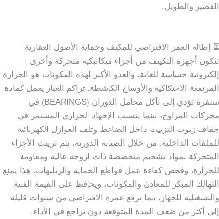
القصير والطويل.
⏳ إطالة العمر الافتراضي للمكيف وحماية الأصول العقارية
تتكون أجهزة التكييف من أجزاء ميكانيكية متحركة وأخرى
إلكترونية حساسة للغاية، والعدو الأكبر لهذه المكونات هو الحرارة
المرتفعة الاحتكاكية والأوساخ الكاشطة. تراكم الغبار يعمل كمادة
سنفرة تؤدي إلى تآكل محامل الدوران (BEARINGS) في
محركات المراوح، بينما يتسبب الإجهاد الحراري المستمر في
جفاف زيوت التزييت داخل الضاغط وتلف العوازل الكهربائية
للملفات الداخلية. من خلال الصيانة الدورية، يتم تزييت الأجزاء
المتحركة بمواد تشحيم متخصصة ذات لزوجة عالية ومقاومة
للحرارة، وفحص كفاءة عمل قواطع الحماية والريليهات. هذا يمنع
التهالك المبكر للمعادن والمكونات، ويحافظ على القيمة الفنية
والتشغيلية للجهاز، مما يرفع عمره الافتراضي من سنوات قليلة
إلى أكثر من ضعف المدة المتوقعة دون تراجع في الأداء.