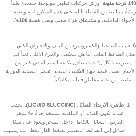
140 درجة مئوية
، ورش مركبات تطهير بيولوجية معتمدة طبياً
وبيئياً، مما يضمن القضاء التام على هذه الميكروبات، وتنقية
الأجواء الداخلية، واستنشاق هواء صحي ونقي بنسبة
100%
.
🔒 حماية الضاغط (الكمبروسر) من التلف والاحتراق الكلي
يمثل الضاغط القلب النابض للمكيف والجزء الأغلى ثمناً في
المنظومة بالكامل؛ حيث يعادل تكلفة استبداله في كثير من
الأحيان نصف قيمة جهاز التكييف الجديد. تحمي الصيانة الدورية
الضاغط من ثلاثة مخاطر قاتلة ميكانيكياً:
ظاهرة الارتداد السائل (LIQUID SLUGGING):
تحدث
عندما تكون الفلاتر أو الملفات متسخة جداً، فلا يتبخر
الفريون السائل بالكامل داخل المبخر ويعود على شكل
سائل إلى الضاغط المصمم لضغط الغاز فقط، مما يتسبب