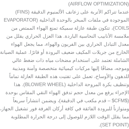
(AIRFLOW OPTIMIZATION)
عندما تتراكم الأتربة على زعانف الألمنيوم الدقيقة (FINS)
الموجودة في ملفات المبخر بالوحدة الداخلية (EVAPORATOR
COILS)، تتكون طبقة عازلة سميكة تمنع الهواء الممتص من
ملامسة الأنابيب النحاسية الباردة. هذا العزل الحراري يقلل من
معدل التبادل الحراري بين الفريون والهواء، مما يجعل الهواء
الخارج من جريلات المكيف ضعيف البرودة أو فاترًا. عملية الصيانة
الشاملة تعتمد على استخدام مضخات مياه ذات ضغط عالي
وموجه، مضافًا إليها مركبات كيميائية متخصصة وآمنة ومذيبة
للدهون والأوساخ، تعمل على تفتيت هذه الطبقة العازلة تماماً
وتنظيف بكرة المروحة الداخلية (BLOWER WHEEL). هذا
الإجراء يرفع من معدل حجم تدفق الهواء النقي المقاس بوحدة
($CFM$ – قدم مكعب في الدقيقة)، ويضمن انتشاراً سريعاً
ومتوازناً للبرودة الفائقة في كافة أركان الغرفة فور تشغيل الجهاز،
مما يقلل الوقت اللازم للوصول إلى درجة الحرارة المطلوبة
(SET POINT).