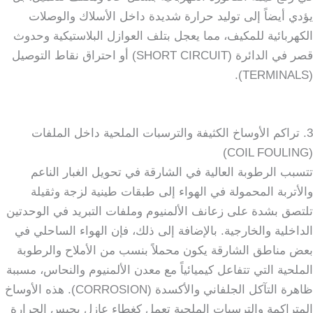
يؤدي أيضاً إلى توليد حرارة شديدة داخل الأسلاك والوصلات
الكهربائية للمكيف، مما يعجل بتلف العوازل البلاستيكية وحدوث
قصر في الدائرة (SHORT CIRCUIT) أو احتراق نقاط التوصيل
(TERMINALS).
3. تراكم الأوساخ الكثيفة والترسبات الملحية داخل الملفات
(COIL FOULING)
تتسبب الرطوبة العالية في الشارقة في تحويل الغبار الناعم
والأتربة المحمولة في الهواء إلى طبقات طينية لزجة وثقيلة
تلتصق بشدة على زعانف الألمنيوم وملفات التبريد في الوحدتين
الداخلية والخارجية. بالإضافة إلى ذلك، فإن الهواء الساحلي في
بعض مناطق الشارقة يكون محملاً بنسب من الأملاح والرطوبة
الملحية التي تتفاعل كيميائياً مع معدن الألمنيوم والنحاس، مسببة
ظاهرة التآكل الجلفاني والأكسدة (CORROSION). هذه الأوساخ
المتراكمة والترسبات الملحية تعمل كغطاء عازل يحبس الحرارة