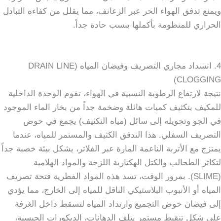
ويمنع تدفق الهواء الحر عبر الزعانف، مما يقلل من كفاءة التبادل
الحراري للمنظومة بأكملها بنسب حادة جداً.
4. انسداد مجاري التصريف وفيضان المياه (DRAIN LINE
CLOGGING)
نتيجة لارتفاع الرطوبة النسبية في الهواء، تقوم الوحدة الداخلية
للمكيف بتكثيف كميات هائلة وضخمة جداً من بخار الماء الموجود
في الجو وتحويله إلى سائل (مياه التكثيف) يجمع في حوض
التصريف السفلي. هذا التدفق الكثيف والمستمر للمياه، عندما
يمتزج مع الأتربة الناعمة المارة عبر الفلاتر، يشكل بيئة خصبة جداً
لتكاثر الطحالب والكتل الهكتارية اللزجة والمواد الهلامية
(SLIME). بمرور الوقت، تسد هذه المواد الفطرية فتحة تصريف
المياه أو الأنبوب البلاستيكي الناقل للمياه إلى الخارج، مما يؤدي
إلى فيضان حوض التجميع وارتداد المياه لتسقط داخل الغرفة
على شكل تنقيط مستمر يتلف الدهانات، الديكورات الجبسية،