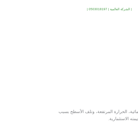
لبحث
| الشركة العالمية | 0503018197 |
مائية، الحرارة المرتفعة، وتلف الأسطح بسبب
ته الاستثمارية.