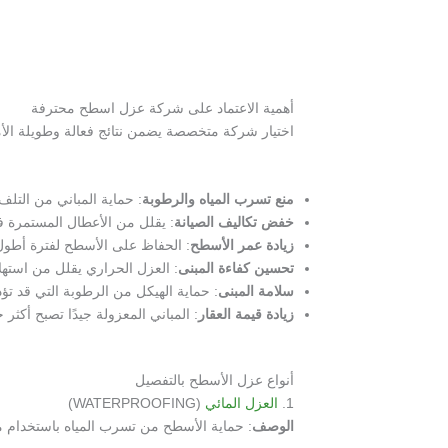
أهمية الاعتماد على شركة عزل اسطح محترفة
اختيار شركة متخصصة يضمن نتائج فعالة وطويلة الأمد،
منع تسرب المياه والرطوبة
: حماية المباني من التلف
خفض تكاليف الصيانة
: يقلل من الأعطال المستمرة ف
زيادة عمر الأسطح
: الحفاظ على الأسطح لفترة أطول
تحسين كفاءة المبنى
: العزل الحراري يقلل من استهلا
سلامة المبنى
: حماية الهيكل من الرطوبة التي قد تؤ
زيادة قيمة العقار
: المباني المعزولة جيدًا تصبح أكثر
أنواع عزل الأسطح بالتفصيل
1.
العزل المائي
(WATERPROOFING)
الوصف
: حماية الأسطح من تسرب المياه باستخدام موا