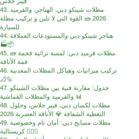
فيبر جلاس
مظلات شينكو دبي، الهناجر، والقرميد
2026 🧱 القوة التي لا تلين و تركيب مظلة
للسيارة
هناجر شينكو دبي والمستودعات العملاقة
🏭📦
مظلات قرميد دبي: لمسة تراثية فخمة 🧱
قمة الأناقة
تركيب ميزانيات وهياكل المظلات المعدنية
📐🔩
جدول: مقارنة فنية بين مظلات الشينكو
والقرميد والمظلات القماشية 📊
مظلات لكسان دبي، فيبر جلاس، وحلول
التغطية الشفافة 💎 الأناقة العصرية 2026
مظلات مسابح دبي: أمان تام وخصوصية
كريستالية 🏊‍♂️💎