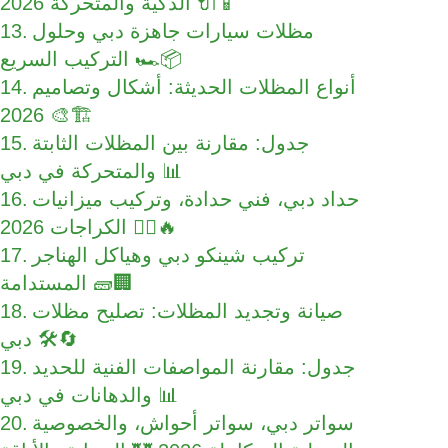
الذكية والمتحركة 2026 🔌📱
مظلات سيارات جاهزة دبي وحلول
التركيب السريع 🏎️📦
أنواع المظلات الحديثة: أشكال وتصاميم
2026 🎨🏗️
جدول: مقارنة بين المظلات الثابتة
والمتحركة في دبي 📊
حداد دبي، فني حدادة، وتركيب ميزانيات
الكراجات 2026 👷‍♂️🔥
تركيب شينكو دبي وهياكل الهناجر
المستدامة 🧱🏢
صيانة وتجديد المظلات: تصليح مظلات
دبي 🛠️🔄
جدول: مقارنة المواصفات الفنية للحديد
والدهانات في دبي 📊
سواتر دبي، سواتر أحواش، والخصوصية