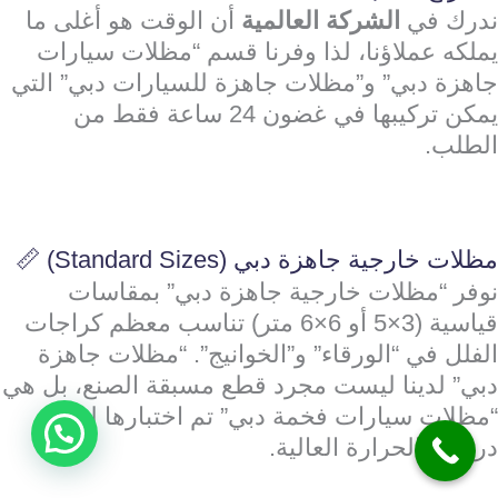
ندرك في
الشركة العالمية
أن الوقت هو أغلى ما
يملكه عملاؤنا، لذا وفرنا قسم “مظلات سيارات
جاهزة دبي” و”مظلات جاهزة للسيارات دبي” التي
يمكن تركيبها في غضون 24 ساعة فقط من
الطلب.
مظلات خارجية جاهزة دبي (Standard Sizes) 📏
نوفر “مظلات خارجية جاهزة دبي” بمقاسات
قياسية (3×5 أو 6×6 متر) تناسب معظم كراجات
الفلل في “الورقاء” و”الخوانيج”. “مظلات جاهزة
دبي” لدينا ليست مجرد قطع مسبقة الصنع، بل هي
“مظلات سيارات فخمة دبي” تم اختبارها لتحمل
درجات الحرارة العالية.