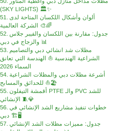
مظلات مداخل منازل دبي وأغطية المناور
(SKY LIGHTS) 🏛️✨
ألوان وأشكال اللكسان المتاحة لدى
الشركة العالمية 🎨🌈
جدول: مقارنة بين اللكسان والفيبر جلاس
والزجاج في دبي 📊
مظلات شد انشائي دبي والتصاميم
الشراعية الهندسية ⛵ الهندسة التي تعانق
السماء 2026
أشرعة مظلات دبي والمظلات الشراعية
للحدائق والمسابح ⛵🏖️
أقمشة التيفلون PTFE والـ PVC للشد
الإنشائي 🧵💎
خطوات تنفيذ مشاريع الشد الإنشائي في
دبي 🏗️🖥️
جدول: مميزات مظلات الشد الإنشائي