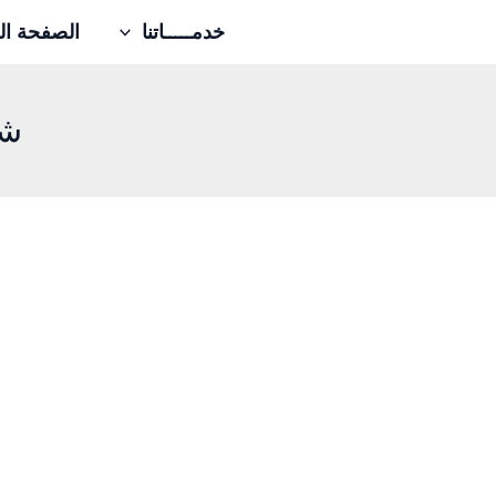
خطي
خدمـــــاتنا
الصفحة ال
لى
لمحتوى
شر