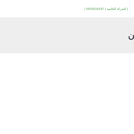
لبحث
| الشركة العالمية | 0503018197 |
ن