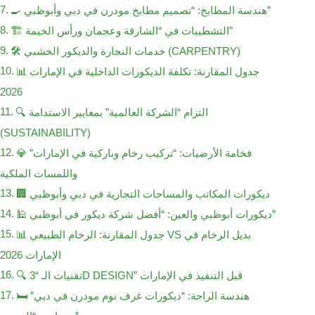
🍳 هندسة المطابخ: “تصميم مطابخ مودرن في دبي وأبوظبي”
🏗️ التشطيبات في “الشارقة وعجمان ورأس الخيمة”
🛠️ خدمات النجارة والديكور الخشبي (CARPENTRY)
📊 جدول المقارنة: تكلفة الديكورات الداخلية في الإمارات
2026
🔍 التزام “الشركة العالمية” بمعايير الاستدامة
(SUSTAINABILITY)
💎 فخامة الأرضيات: “تركيب رخام وباركية في الإمارات”
واللمسات الملكية
🏢 ديكورات المكاتب والمساحات التجارية في دبي وأبوظبي
🕌 ديكورات أبوظبي والعين: “أفضل شركة ديكور في أبوظبي”
📊 جدول المقارنة: الرخام الطبيعي VS بديل الرخام في
الإمارات 2026
🔍 تقنيات الـ “3D DESIGN” قبل التنفيذ في الإمارات
🛏️ هندسة الراحة: “ديكورات غرف نوم مودرن في دبي”