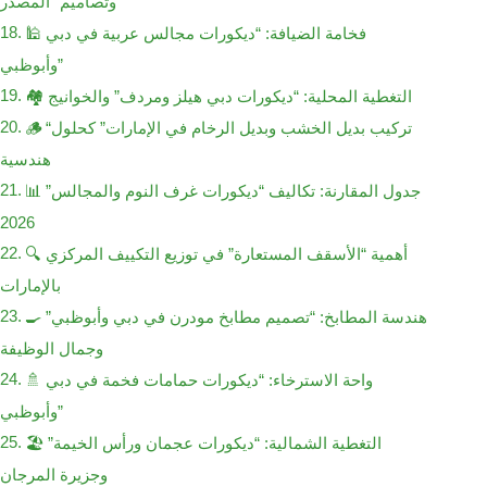
وتصاميم “المصدر”
🕌 فخامة الضيافة: “ديكورات مجالس عربية في دبي
وأبوظبي”
🏘️ التغطية المحلية: “ديكورات دبي هيلز ومردف” والخوانيج
🪵 “تركيب بديل الخشب وبديل الرخام في الإمارات” كحلول
هندسية
📊 جدول المقارنة: تكاليف “ديكورات غرف النوم والمجالس”
2026
🔍 أهمية “الأسقف المستعارة” في توزيع التكييف المركزي
بالإمارات
🍳 هندسة المطابخ: “تصميم مطابخ مودرن في دبي وأبوظبي”
وجمال الوظيفة
🚿 واحة الاسترخاء: “ديكورات حمامات فخمة في دبي
وأبوظبي”
🏖️ التغطية الشمالية: “ديكورات عجمان ورأس الخيمة”
وجزيرة المرجان