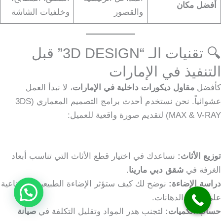
أفضل مكان
والقصور
وخلفيات الشاشة
🔍 تقنيات الـ “3D DESIGN” قبل
التنفيذ في الإمارات
كأفضل
مقاول ديكورات داخلية في الإمارات
، لا نبدأ العمل
عشوائياً. نحن نستخدم أحدث برامج التصميم المعماري (3DS
MAX & V-RAY) لتقديم صورة واقعية للعميل:
توزيع الأثاث:
نساعدك في اختيار قطع الأثاث التي تناسب أبعاد
الغرفة في
شقق دبي مارينا
.
دراسة الإضاءة:
نوضح لك كيف ستؤثر الإضاءة الطبيعية والصناعية
على ألوان الدهانات.
حساب الكميات:
لتجنب هدر المواد وتقليل التكلفة في
صيانة