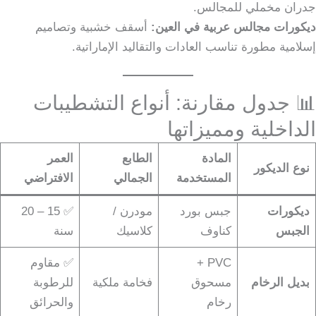
جدران مخملي للمجالس.
ديكورات مجالس عربية في العين:
أسقف خشبية وتصاميم
إسلامية مطورة تناسب العادات والتقاليد الإماراتية.
📊 جدول مقارنة: أنواع التشطيبات
الداخلية ومميزاتها
المادة
الطابع
العمر
نوع الديكور
المستخدمة
الجمالي
الافتراضي
ديكورات
جبس بورد
مودرن /
✅ 15 – 20
الجبس
كناوف
كلاسيك
سنة
PVC +
✅ مقاوم
بديل الرخام
مسحوق
فخامة ملكية
للرطوبة
رخام
والحرائق