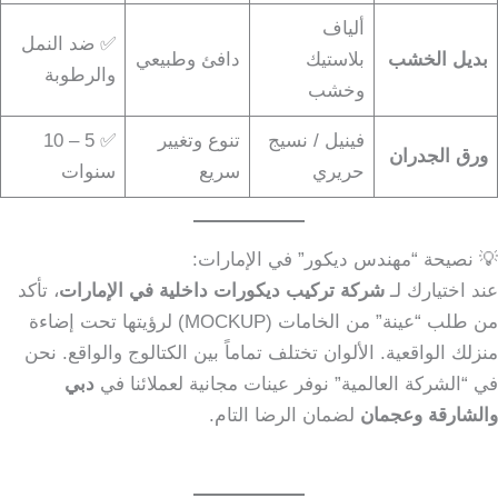
ألياف
✅ ضد النمل
بديل الخشب
بلاستيك
دافئ وطبيعي
والرطوبة
وخشب
فينيل / نسيج
تنوع وتغيير
✅ 5 – 10
ورق الجدران
حريري
سريع
سنوات
💡 نصيحة “مهندس ديكور” في الإمارات:
عند اختيارك لـ
شركة تركيب ديكورات داخلية في الإمارات
، تأكد
من طلب “عينة” من الخامات (MOCKUP) لرؤيتها تحت إضاءة
منزلك الواقعية. الألوان تختلف تماماً بين الكتالوج والواقع. نحن
في “الشركة العالمية” نوفر عينات مجانية لعملائنا في
دبي
والشارقة وعجمان
لضمان الرضا التام.