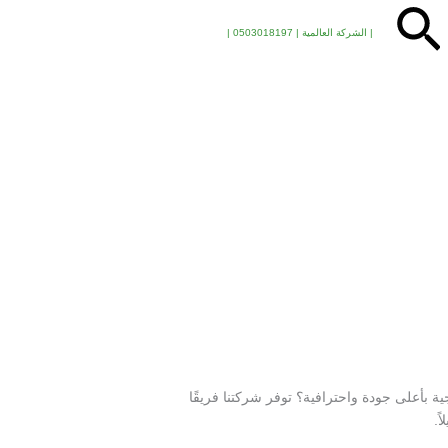
البحث
| الشركة العالمية | 0503018197 |
بأعلى جودة واحترافية؟ توفر شركتنا فريقًا
ً.