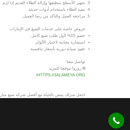
تجهيز الأسطح بتنظيفها وإزالة الطلاء القديم إذا لزم.
تنفيذ الطلاء باستخدام أدوات حديثة.
مراجعة العمل والتأكد من رضا العميل.
عروض خاصة على خدمات الصبغ في الإمارات
خصم 15% لأول طلب صبغ كامل.
استشارة مجانية لاختيار الألوان.
عقود صيانة دورية بأسعار تنافسية.
تواصل معنا
🌐 زوروا موقعنا للمزيد:
HTTPS://3ALAMEYA.ORG/
اجعل منزلك ينبض بالحياة مع أفضل شركة صبغ منازل ف