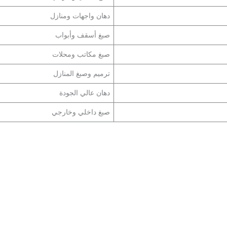
دهان واجهات ومنازل
صبغ أسقف وأبواب
صبغ مكاتب ومحلات
ترميم وصبغ المنازل
دهان عالي الجودة
صبغ داخلي وخارجي