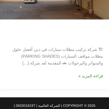
شركة تركيب مظلات سيارات
في دبي |خصم 20%|
🏗️ شركة تركيب مظلات سيارات في دبي أفضل حلول
مظلات مواقف السيارات (PARKING SHADES)
والسواتر والبرجولات 🚗 المقدمة تُعد شركة […]
شركة
قراءة المزيد »
تركيب
مظلات
سيارات
في
COPYRIGHT © 2026 | الشركة العالمية | 0503018197 |