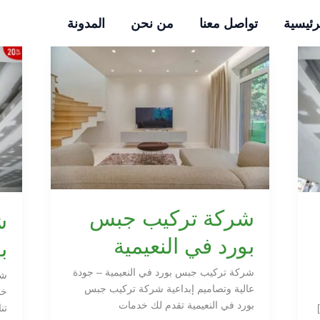
رئيسية
تواصل معنا
من نحن
المدونة
شركة
شر
تركيب
تر
جبس
جب
بورد
بو
في
في
النعيمية
ال
شركة تركيب جبس
ش
بورد في النعيمية
ب
شركة تركيب جبس بورد في النعيمية – جودة
شر
عالية وتصاميم إبداعية شركة تركيب جبس
خد
بورد في النعيمية تقدم لك خدمات
تن