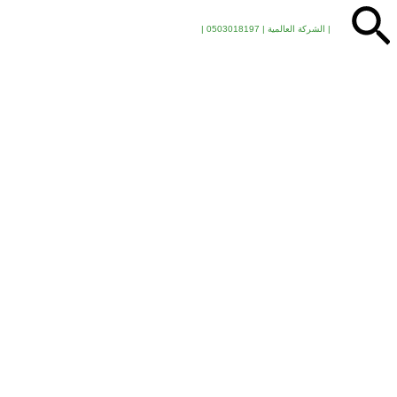
البحث
| الشركة العالمية | 0503018197 |