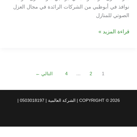
نوافذ في أبوظبي من الشركات الرائدة في مجال العزل
الصوتي للمنازل
شركة
قراءة المزيد »
عزل
صوت
نوافذ
في
1
2
…
4
التالي
←
أبوظبي
COPYRIGHT © 2026 | الشركة العالمية | 0503018197 |