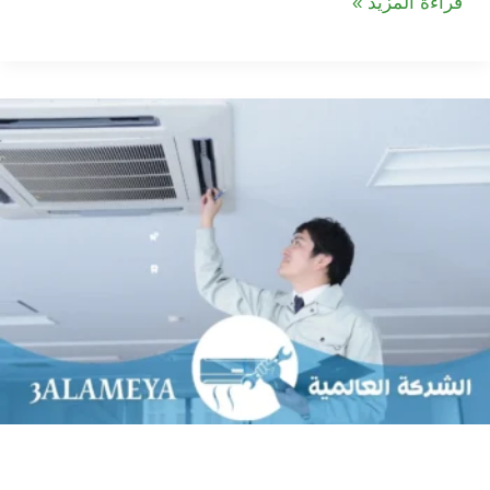
شركة
قراءة المزيد »
تركيب
مظلات
سيارات
في
دبي
|
خصم
20%|
شركة تركيب مكيفات في