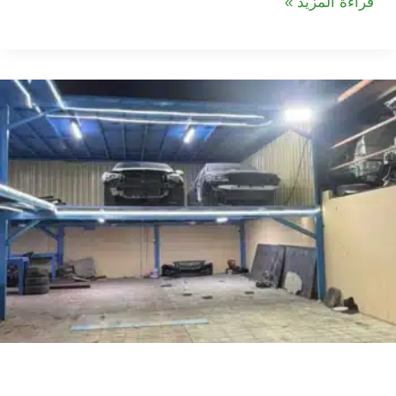
شركة
قراءة المزيد »
تركيب
مظلات
سيارات
في
دبي
|
خصم
20%|
شركة تركيب ميزانيات في