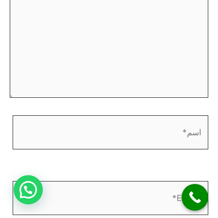
اسم*
EMAIL*