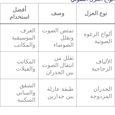
أفضل
نوع العزل
وصف
استخدام
تمتص الصوت
الغرف
ألواح الرغوة
وتقلل
الموسيقية
الصوتية
الضوضاء
والمكاتب
تقلل من
الألياف
المكاتب
انتقال الصوت
الزجاجية
والفيلات
بين الجدران
الشقق
الجدران
طبقة عازلة
والمباني
المزدوجة
بين جدارين
السكنية