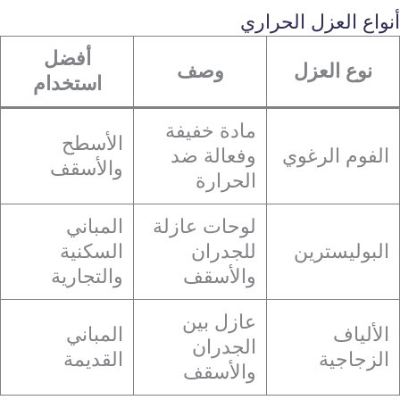
أنواع العزل الحراري
أفضل
نوع العزل
وصف
استخدام
مادة خفيفة
الأسطح
الفوم الرغوي
وفعالة ضد
والأسقف
الحرارة
لوحات عازلة
المباني
البوليسترين
للجدران
السكنية
والأسقف
والتجارية
عازل بين
الألياف
المباني
الجدران
الزجاجية
القديمة
والأسقف