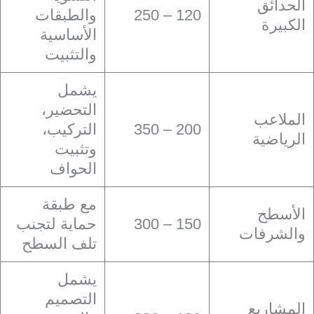
الحدائق
120 – 250
والطبقات
الكبيرة
الأساسية
والتثبيت
يشمل
التحضير،
الملاعب
200 – 350
التركيب،
الرياضية
وتثبيت
الحواف
مع طبقة
الأسطح
150 – 300
حماية لتجنب
والشرفات
تلف السطح
يشمل
التصميم
المشاريع