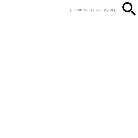
البحث
| الشركة العالمية | 0503018197 |