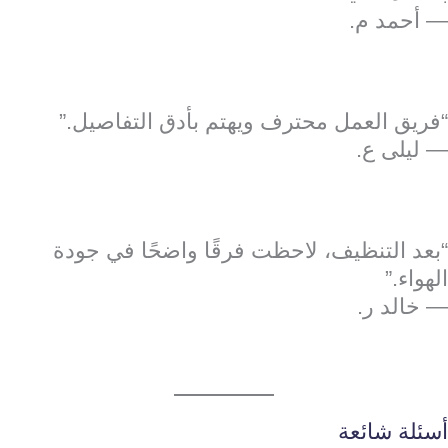
— أحمد م.
“فريق العمل محترف ويهتم بأدق التفاصيل.”
— ليلى ع.
“بعد التنظيف، لاحظت فرقًا واضحًا في جودة
الهواء.”
— خالد ر.
أسئلة شائعة