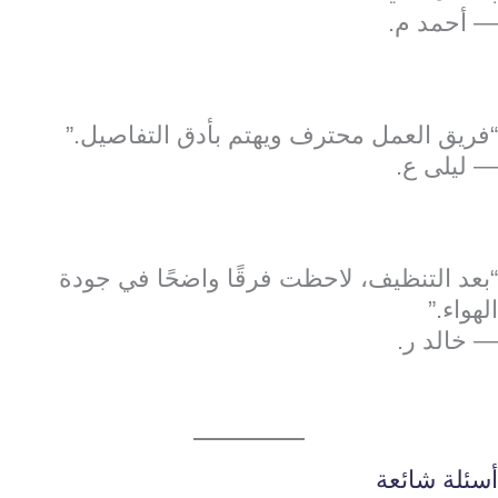
— أحمد م.
“فريق العمل محترف ويهتم بأدق التفاصيل.”
— ليلى ع.
“بعد التنظيف، لاحظت فرقًا واضحًا في جودة
الهواء.”
— خالد ر.
أسئلة شائعة