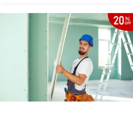
جبس
بورد
في
مردف
شركة تركيب جبس بورد في
الياسمين